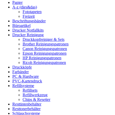
Papier
A-z (dies&das)
Fototapeten
Freizeit
Beschriftungsbänder
Büroartikel
Drucker Notfallkits
Drucker Reinigung
Druckkopfreiniger & Sets
Brother Reinigungspatronen
Canon Reinigungspatronen
Epson Reinigungspatronen
HP Reinigungspatronen
Ricoh Reinigungspatronen
Druckköpfe
Farbänder
PC & Hardware
PVC-Kartendruck
Refillsysteme
Refillsets
Refillwerkzeug
Chips & Resetter
Resttintenbehälter
Resttonerbehälter
Schlauchsysteme