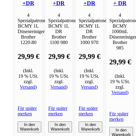
+DR
+DR
+DR
+ DR
4
4
4
4
Spezialpatronen
Spezialpatronen
Spezialpatronen
Spezialpatron
BCMY 1L
BCMY 1L
BCMY 1L
BCMY
Düsenreiniger
DR
DR
1000mL
Brother
Brother
Brother
Düsenreinige
1220-80
1100 980
1000 970
Brother
985
29,99 €
29,99 €
29,99 €
29,99 €
(Inkl.
(Inkl.
(Inkl.
19 % USt.
19 % USt.
19 % USt.
(Inkl.
zzgl.
zzgl.
zzgl.
19 % USt.
Versand
)
Versand
)
Versand
)
zzgl.
Versand
)
Für später
Für später
Für später
merken
merken
merken
Für später
merken
In den
In den
In den
Warenkorb
Warenkorb
Warenkorb
In den
Warenkorb