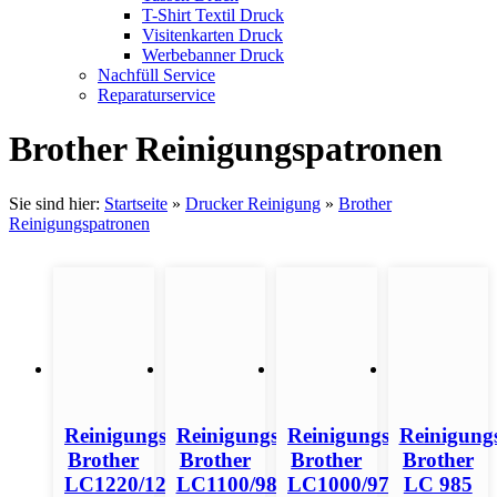
T-Shirt Textil Druck
Visitenkarten Druck
Werbebanner Druck
Nachfüll Service
Reparaturservice
Brother Reinigungspatronen
Sie sind hier:
Startseite
»
Drucker Reinigung
»
Brother
Reinigungspatronen
Reinigungspatronen
Reinigungspatronen
Reinigungspatronen
Reinigung
Brother
Brother
Brother
Brother
LC1220/1280
LC1100/980
LC1000/970
LC 985