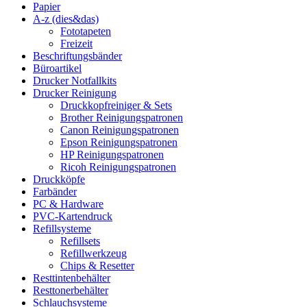
Papier
A-z (dies&das)
Fototapeten
Freizeit
Beschriftungsbänder
Büroartikel
Drucker Notfallkits
Drucker Reinigung
Druckkopfreiniger & Sets
Brother Reinigungspatronen
Canon Reinigungspatronen
Epson Reinigungspatronen
HP Reinigungspatronen
Ricoh Reinigungspatronen
Druckköpfe
Farbänder
PC & Hardware
PVC-Kartendruck
Refillsysteme
Refillsets
Refillwerkzeug
Chips & Resetter
Resttintenbehälter
Resttonerbehälter
Schlauchsysteme