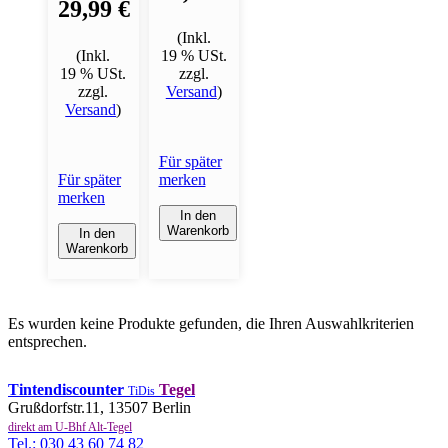
29,99 €
(Inkl.
(Inkl.
19 % USt.
19 % USt.
zzgl.
zzgl.
Versand
)
Versand
)
Für später
Für später
merken
merken
In den
Warenkorb
In den
Warenkorb
Es wurden keine Produkte gefunden, die Ihren Auswahlkriterien
entsprechen.
Tintendiscounter
Tegel
TiDis
Grußdorfstr.11, 13507 Berlin
direkt am U-Bhf Alt-Tegel
Tel.: 030 43 60 74 82