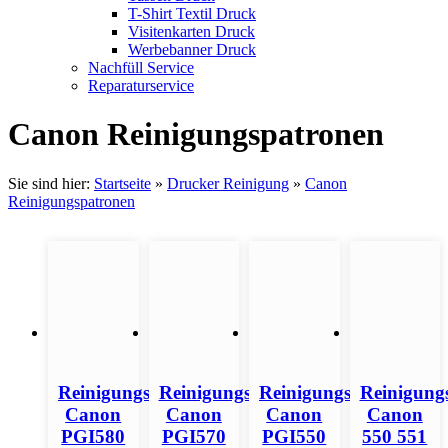
T-Shirt Textil Druck
Visitenkarten Druck
Werbebanner Druck
Nachfüll Service
Reparaturservice
Canon Reinigungspatronen
Sie sind hier:
Startseite
»
Drucker Reinigung
»
Canon
Reinigungspatronen
Reinigungspatronen
Reinigungspatronen
Reinigungspatronen
Reinigung
Canon
Canon
Canon
Canon
PGI580
PGI570
PGI550
550 551