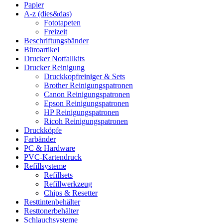
Papier
A-z (dies&das)
Fototapeten
Freizeit
Beschriftungsbänder
Büroartikel
Drucker Notfallkits
Drucker Reinigung
Druckkopfreiniger & Sets
Brother Reinigungspatronen
Canon Reinigungspatronen
Epson Reinigungspatronen
HP Reinigungspatronen
Ricoh Reinigungspatronen
Druckköpfe
Farbänder
PC & Hardware
PVC-Kartendruck
Refillsysteme
Refillsets
Refillwerkzeug
Chips & Resetter
Resttintenbehälter
Resttonerbehälter
Schlauchsysteme