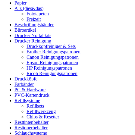
Papier
A-z (dies&das)
Fototapeten
Freizeit
Beschriftungsbänder
Büroartikel
Drucker Notfallkits
Drucker Reinigung
Druckkopfreiniger & Sets
Brother Reinigungspatronen
Canon Reinigungspatronen
Epson Reinigungspatronen
HP Reinigungspatronen
Ricoh Reinigungspatronen
Druckköpfe
Farbänder
PC & Hardware
PVC-Kartendruck
Refillsysteme
Refillsets
Refillwerkzeug
Chips & Resetter
Resttintenbehälter
Resttonerbehälter
Schlauchsysteme