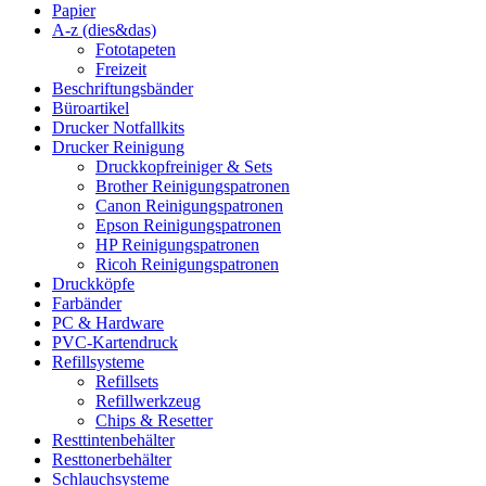
Papier
A-z (dies&das)
Fototapeten
Freizeit
Beschriftungsbänder
Büroartikel
Drucker Notfallkits
Drucker Reinigung
Druckkopfreiniger & Sets
Brother Reinigungspatronen
Canon Reinigungspatronen
Epson Reinigungspatronen
HP Reinigungspatronen
Ricoh Reinigungspatronen
Druckköpfe
Farbänder
PC & Hardware
PVC-Kartendruck
Refillsysteme
Refillsets
Refillwerkzeug
Chips & Resetter
Resttintenbehälter
Resttonerbehälter
Schlauchsysteme