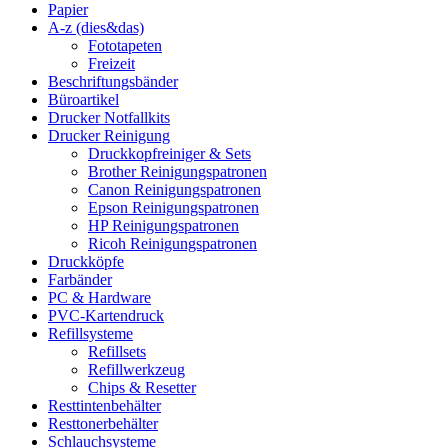
Papier
A-z (dies&das)
Fototapeten
Freizeit
Beschriftungsbänder
Büroartikel
Drucker Notfallkits
Drucker Reinigung
Druckkopfreiniger & Sets
Brother Reinigungspatronen
Canon Reinigungspatronen
Epson Reinigungspatronen
HP Reinigungspatronen
Ricoh Reinigungspatronen
Druckköpfe
Farbänder
PC & Hardware
PVC-Kartendruck
Refillsysteme
Refillsets
Refillwerkzeug
Chips & Resetter
Resttintenbehälter
Resttonerbehälter
Schlauchsysteme