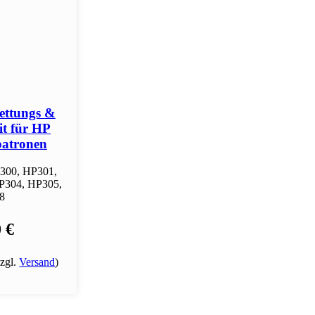
ettungs &
it für HP
atronen
P300, HP301,
P304, HP305,
8
 €
zzgl.
Versand
)