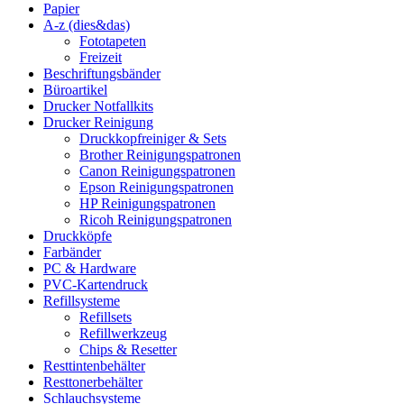
Papier
A-z (dies&das)
Fototapeten
Freizeit
Beschriftungsbänder
Büroartikel
Drucker Notfallkits
Drucker Reinigung
Druckkopfreiniger & Sets
Brother Reinigungspatronen
Canon Reinigungspatronen
Epson Reinigungspatronen
HP Reinigungspatronen
Ricoh Reinigungspatronen
Druckköpfe
Farbänder
PC & Hardware
PVC-Kartendruck
Refillsysteme
Refillsets
Refillwerkzeug
Chips & Resetter
Resttintenbehälter
Resttonerbehälter
Schlauchsysteme